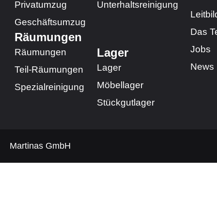
o
i
Privatumzug
Unterhaltsreinigung
k
n
Leitbil
Geschäftsumzug​
-
Das 
f
Räumungen​
Jobs
Lager
Räumungen​
News
Lager
Teil-Räumungen
Möbellager
Spezialreinigung
Stückgutlager
Martinas GmbH