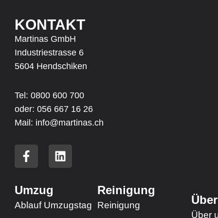
KONTAKT
Martinas GmbH
Industriestrasse 6
5604 Hendschiken
Tel: 0800 600 700
oder:
056 667 16 26
Mail: info@martinas.ch
F
L
a
i
c
n
e
k
Umzug
Reinigung
b
e
Über
Ablauf Umzugstag
Reinigung
o
d
Über 